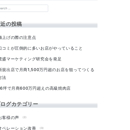
最近の投稿
値上げの際の注意点
口コミが圧倒的に多いお店がやっていること
繁盛マーケティング研究会を発足
新規出店で月商1,500万円超のお店を狙ってつくる
方法
16坪で月商600万円超えの高級焼肉店
ブログカテゴリー
お客様の声
(2)
オペレーション改善
(3)