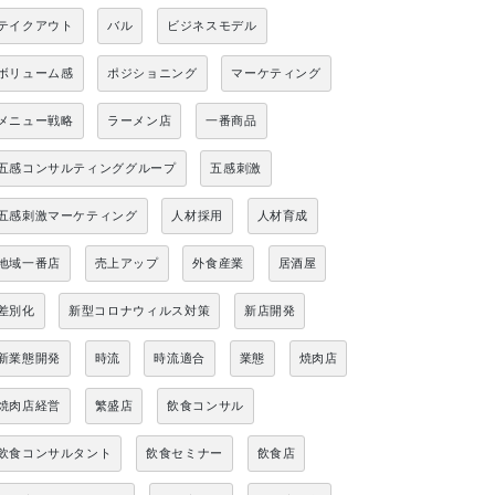
テイクアウト
バル
ビジネスモデル
ボリューム感
ポジショニング
マーケティング
メニュー戦略
ラーメン店
一番商品
五感コンサルティンググループ
五感刺激
五感刺激マーケティング
人材採用
人材育成
地域一番店
売上アップ
外食産業
居酒屋
差別化
新型コロナウィルス対策
新店開発
新業態開発
時流
時流適合
業態
焼肉店
焼肉店経営
繁盛店
飲食コンサル
飲食コンサルタント
飲食セミナー
飲食店