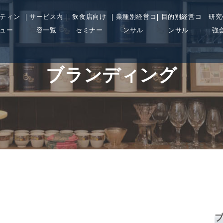
ティン
サービス内
飲食店向け
業種別経営コ
目的別経営コ
研究
ュー
容一覧
セミナー
ンサル
ンサル
強
ブランディング