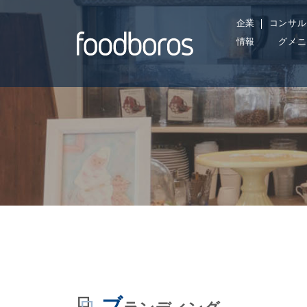
Skip
企業
コンサル
to
情報
グメニ
content
ブ