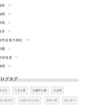
福井
(5)
福岡
(4)
群馬
(1)
茨木
(1)
販売促進力強化
(19)
那覇
(1)
那須塩原
(1)
静岡
(3)
ブログタグ
うどん
うどん店
お値打ち感
そば店
コンセプト
スターバックス
ステーキ
セミナー