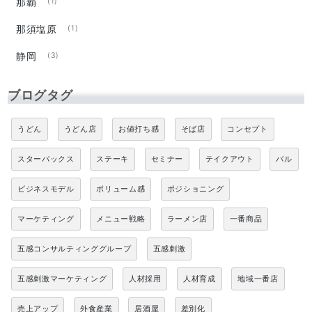
那覇
(1)
那須塩原
(1)
静岡
(3)
ブログタグ
うどん
うどん店
お値打ち感
そば店
コンセプト
スターバックス
ステーキ
セミナー
テイクアウト
バル
ビジネスモデル
ボリューム感
ポジショニング
マーケティング
メニュー戦略
ラーメン店
一番商品
五感コンサルティンググループ
五感刺激
五感刺激マーケティング
人材採用
人材育成
地域一番店
売上アップ
外食産業
居酒屋
差別化