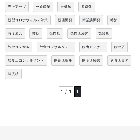
売上アップ
外食産業
居酒屋
差別化
新型コロナウィルス対策
新店開発
新業態開発
時流
時流適合
業態
焼肉店
焼肉店経営
繁盛店
飲食コンサル
飲食コンサルタント
飲食セミナー
飲食店
飲食店コンサルタント
飲食店採用
飲食店経営
飲食店集客
鮮度感
1 / 1
1