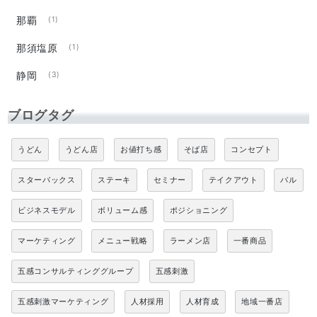
那覇
(1)
那須塩原
(1)
静岡
(3)
ブログタグ
うどん
うどん店
お値打ち感
そば店
コンセプト
スターバックス
ステーキ
セミナー
テイクアウト
バル
ビジネスモデル
ボリューム感
ポジショニング
マーケティング
メニュー戦略
ラーメン店
一番商品
五感コンサルティンググループ
五感刺激
五感刺激マーケティング
人材採用
人材育成
地域一番店