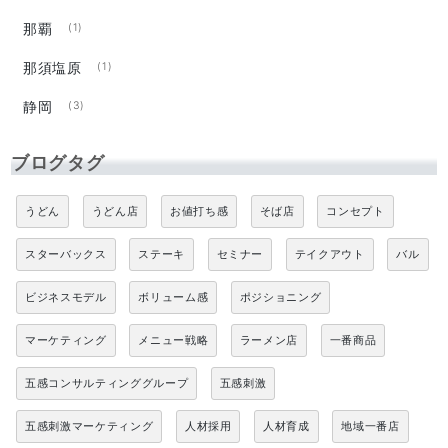
那覇
(1)
那須塩原
(1)
静岡
(3)
ブログタグ
うどん
うどん店
お値打ち感
そば店
コンセプト
スターバックス
ステーキ
セミナー
テイクアウト
バル
ビジネスモデル
ボリューム感
ポジショニング
マーケティング
メニュー戦略
ラーメン店
一番商品
五感コンサルティンググループ
五感刺激
五感刺激マーケティング
人材採用
人材育成
地域一番店