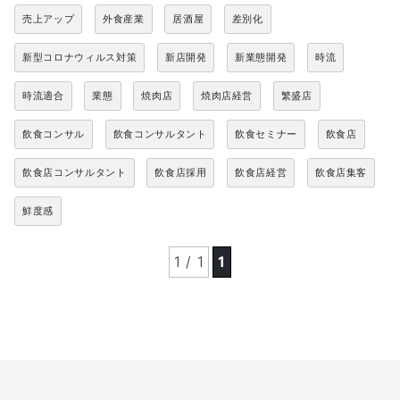
売上アップ
外食産業
居酒屋
差別化
新型コロナウィルス対策
新店開発
新業態開発
時流
時流適合
業態
焼肉店
焼肉店経営
繁盛店
飲食コンサル
飲食コンサルタント
飲食セミナー
飲食店
飲食店コンサルタント
飲食店採用
飲食店経営
飲食店集客
鮮度感
1 / 1
1