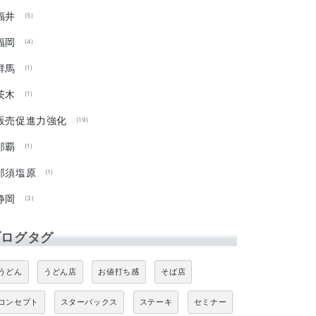
福井
(5)
福岡
(4)
群馬
(1)
茨木
(1)
販売促進力強化
(19)
那覇
(1)
那須塩原
(1)
静岡
(3)
ブログタグ
うどん
うどん店
お値打ち感
そば店
コンセプト
スターバックス
ステーキ
セミナー