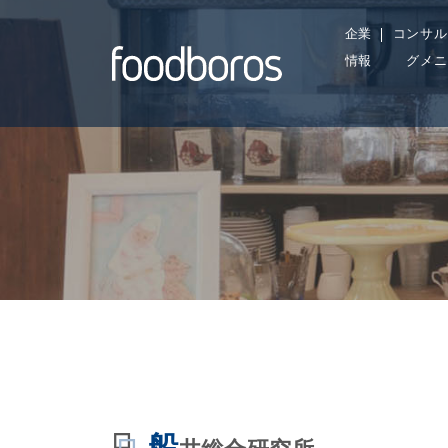
Skip
企業
コンサル
to
情報
グメニ
content
船