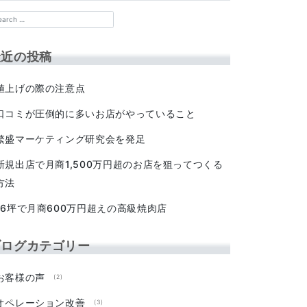
最近の投稿
値上げの際の注意点
口コミが圧倒的に多いお店がやっていること
繁盛マーケティング研究会を発足
新規出店で月商1,500万円超のお店を狙ってつくる
方法
16坪で月商600万円超えの高級焼肉店
ブログカテゴリー
お客様の声
(2)
オペレーション改善
(3)