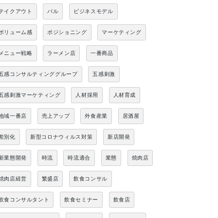
テイクアウト
バル
ビジネスモデル
ボリューム感
ポジショニング
マーケティング
メニュー戦略
ラーメン店
一番商品
五感コンサルティンググループ
五感刺激
五感刺激マーケティング
人材採用
人材育成
地域一番店
売上アップ
外食産業
居酒屋
差別化
新型コロナウィルス対策
新店開発
新業態開発
時流
時流適合
業態
焼肉店
焼肉店経営
繁盛店
飲食コンサル
飲食コンサルタント
飲食セミナー
飲食店