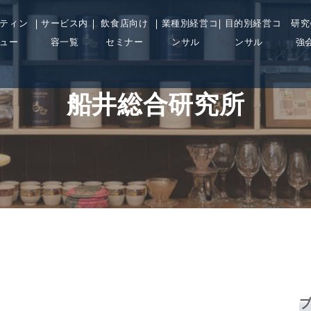
ティン
サービス内
飲食店向け
業種別経営コ
目的別経営コ
研究
ュー
容一覧
セミナー
ンサル
ンサル
強
船井総合研究所