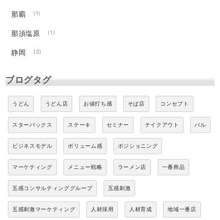
那覇
(1)
那須塩原
(1)
静岡
(3)
ブログタグ
うどん
うどん店
お値打ち感
そば店
コンセプト
スターバックス
ステーキ
セミナー
テイクアウト
バル
ビジネスモデル
ボリューム感
ポジショニング
マーケティング
メニュー戦略
ラーメン店
一番商品
五感コンサルティンググループ
五感刺激
五感刺激マーケティング
人材採用
人材育成
地域一番店