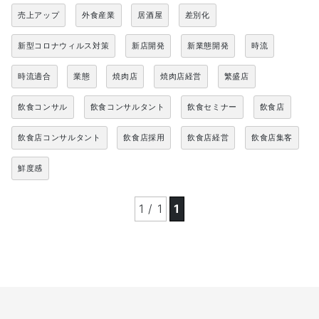
売上アップ
外食産業
居酒屋
差別化
新型コロナウィルス対策
新店開発
新業態開発
時流
時流適合
業態
焼肉店
焼肉店経営
繁盛店
飲食コンサル
飲食コンサルタント
飲食セミナー
飲食店
飲食店コンサルタント
飲食店採用
飲食店経営
飲食店集客
鮮度感
1 / 1
1