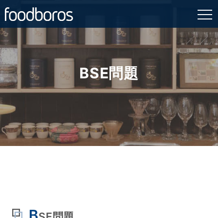
Skip
to
content
BSE問題
B
SE問題