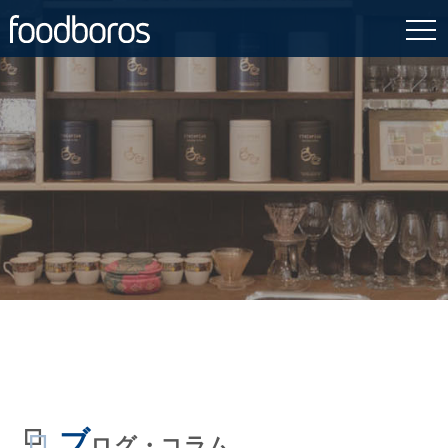
Skip
to
content
: Undefined property:
ublic_html/wp-
on
/ho
24
Warning
WP_Post_Type::$count
p
line
con
in
ブ
ログ・コラム