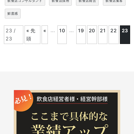
飲食店コンサルタント
飲食店採用
飲食店経営
飲食店集客
鮮度感
...
...
23 /
« 先
«
10
19
20
21
22
23
23
頭