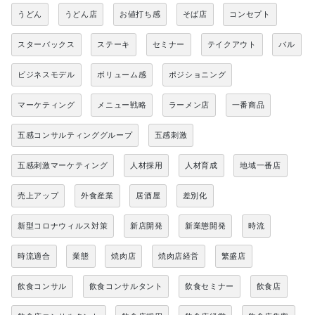
うどん
うどん店
お値打ち感
そば店
コンセプト
スターバックス
ステーキ
セミナー
テイクアウト
バル
ビジネスモデル
ボリューム感
ポジショニング
マーケティング
メニュー戦略
ラーメン店
一番商品
五感コンサルティンググループ
五感刺激
五感刺激マーケティング
人材採用
人材育成
地域一番店
売上アップ
外食産業
居酒屋
差別化
新型コロナウィルス対策
新店開発
新業態開発
時流
時流適合
業態
焼肉店
焼肉店経営
繁盛店
飲食コンサル
飲食コンサルタント
飲食セミナー
飲食店