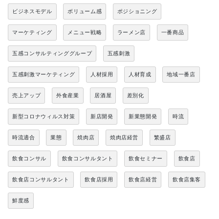
ビジネスモデル
ボリューム感
ポジショニング
マーケティング
メニュー戦略
ラーメン店
一番商品
五感コンサルティンググループ
五感刺激
五感刺激マーケティング
人材採用
人材育成
地域一番店
売上アップ
外食産業
居酒屋
差別化
新型コロナウィルス対策
新店開発
新業態開発
時流
時流適合
業態
焼肉店
焼肉店経営
繁盛店
飲食コンサル
飲食コンサルタント
飲食セミナー
飲食店
飲食店コンサルタント
飲食店採用
飲食店経営
飲食店集客
鮮度感