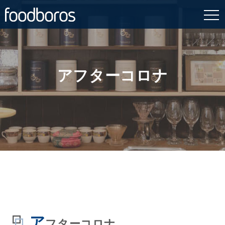
Skip
to
content
アフターコロナ
ア
フターコロナ